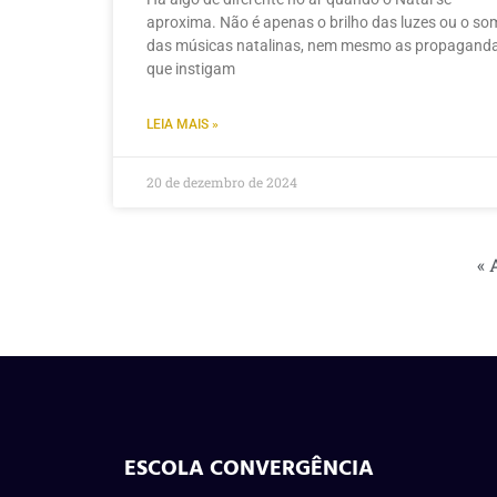
aproxima. Não é apenas o brilho das luzes ou o so
das músicas natalinas, nem mesmo as propagand
que instigam
LEIA MAIS »
20 de dezembro de 2024
« 
ESCOLA CONVERGÊNCIA