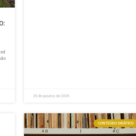
O:
ted
 não
29 de janeiro de 2025
CONTEÚDO DIDÁTICO