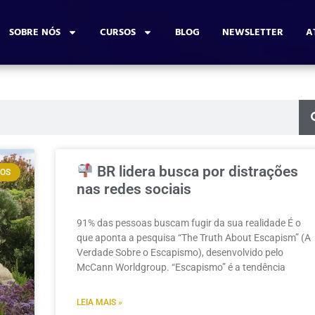
SOBRE NÓS
CURSOS
BLOG
NEWSLETTER
A
BR lidera busca por distrações
GOS
nas redes sociais
91% das pessoas buscam fugir da sua realidade É o
que aponta a pesquisa “The Truth About Escapism” (A
Verdade Sobre o Escapismo), desenvolvido pelo
McCann Worldgroup. “Escapismo” é a tendência
LEIA MAIS »