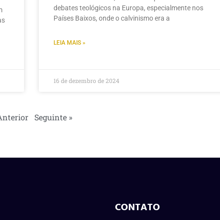
debates teológicos na Europa, especialmente nos
m
Países Baixos, onde o calvinismo era a
as
LEIA MAIS »
16 de dezembro de 2024
Anterior
Seguinte »
CONTATO