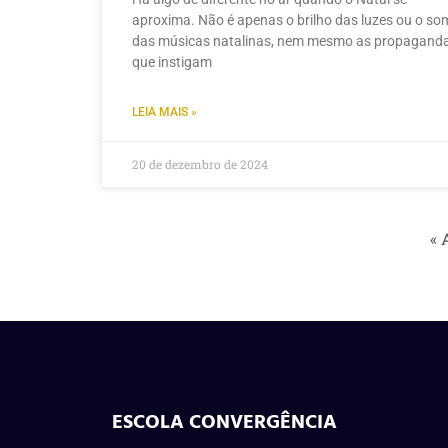
aproxima. Não é apenas o brilho das luzes ou o so
das músicas natalinas, nem mesmo as propagand
que instigam
LEIA MAIS »
20 de dezembro de 2024
« 
ESCOLA CONVERGÊNCIA