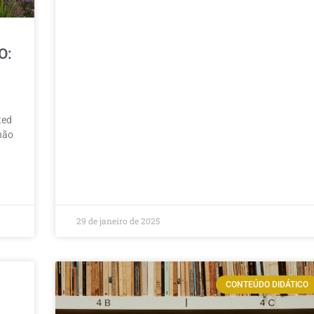
O:
ted
 não
29 de janeiro de 2025
CONTEÚDO DIDÁTICO