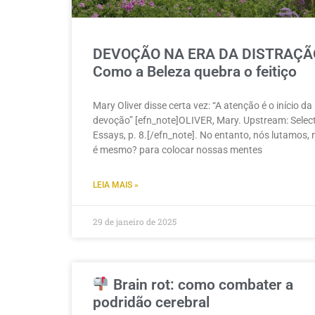
DEVOÇÃO NA ERA DA DISTRAÇÃ
Como a Beleza quebra o feitiço
Mary Oliver disse certa vez: “A atenção é o início da
devoção” [efn_note]OLIVER, Mary. Upstream: Selec
Essays, p. 8.[/efn_note]. No entanto, nós lutamos,
é mesmo? para colocar nossas mentes
LEIA MAIS »
29 de janeiro de 2025
Brain rot: como combater a
podridão cerebral