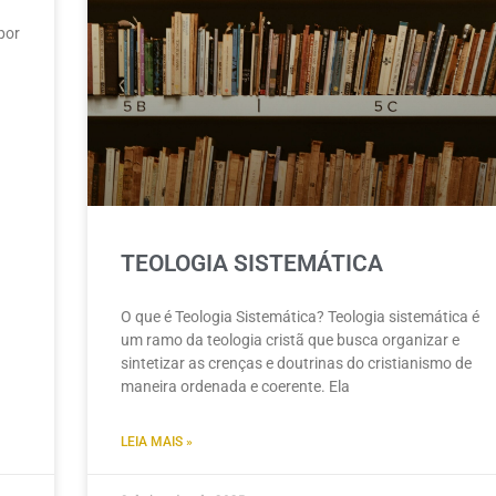
por
TEOLOGIA SISTEMÁTICA
O que é Teologia Sistemática? Teologia sistemática é
um ramo da teologia cristã que busca organizar e
sintetizar as crenças e doutrinas do cristianismo de
maneira ordenada e coerente. Ela
LEIA MAIS »