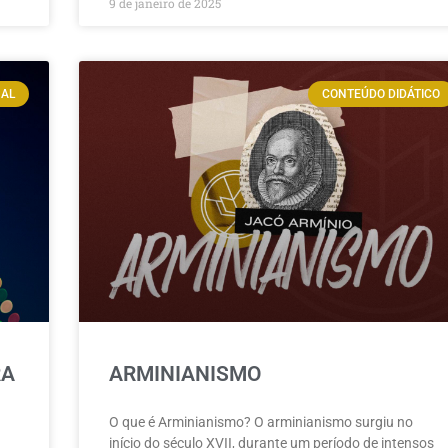
9 de janeiro de 2025
NAL
CONTEÚDO DIDÁTICO
RA
ARMINIANISMO
O que é Arminianismo? O arminianismo surgiu no
início do século XVII, durante um período de intensos